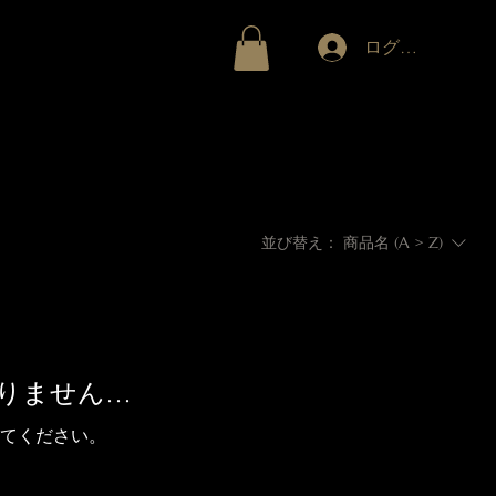
ラリー
More
ログイン
並び替え：
商品名 (A > Z)
りません…
てください。