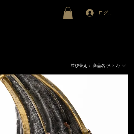
ラリー
More
ログイン
並び替え：
商品名 (A > Z)